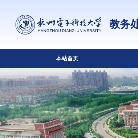
教务
本站首页