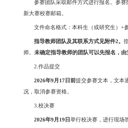
参赛团队采取邮件方式进行报名。
参赛
新大赛校赛邮箱。
文件命名格式：本科生（或研究生）
+
指
导教师团队及其联系方式见附件
2
。
师。
未确定指导教师的团队可以先报名，由
2.
作品提交
2026
年
9
月
17
日前
提交
参赛文本，文本
况，取消参赛资格。
3.
校决赛
2026
年
9
月
19
日
举行校决赛，进行现场