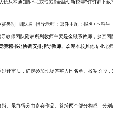
队长从
本通知附件
1
或“
2026
金融创新校赛”钉钉群下载
参赛类别
+
团队名
+
指导老师；邮件主题：报名
+
本科生
指导教师团队附表所列教师主要是金融系教师，参赛团
竞赛秘书处协调安排指导教师
。欢迎本校其他专业老
通过评审后，确定参加现场答辩入围名单。校赛阶段，
答辩。最终得分由参赛作品、答辩两个部分构成，分别