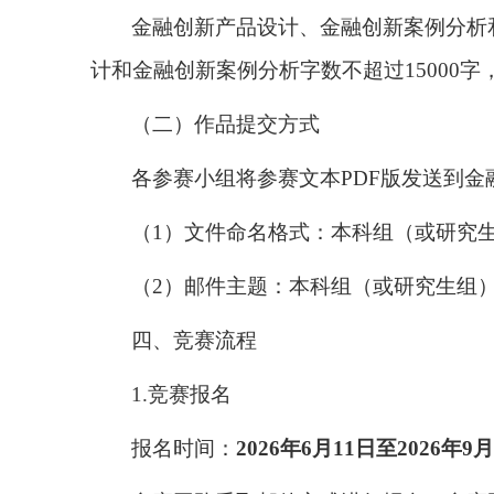
金融创新产品设计、金融创新案例分析
计和金融创新案例分析字数不超过
15000
字
（二）作品提交方式
各参赛小组将参赛文本
PDF
版发送到金
（
1
）文件命名格式：
本科组（或研究
（
2
）邮件主题：
本科组（或研究生组
四、竞赛
流程
1.
竞赛报名
报名时间：
2026
年
6
月
11
日至
2026
年
9
月