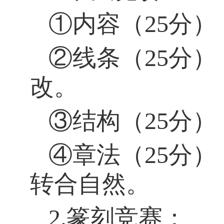
①内容（
25
分）
②线条（
25
分）
改。
③结构（
25
分）
④章法（
25
分）
转合自然。
2.
篆刻竞赛：