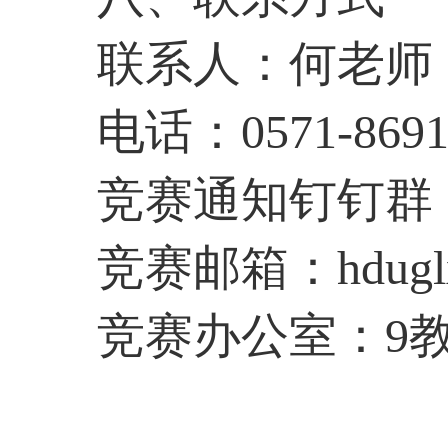
联系人：何老师
电话：
0571-869
竞赛通知钉钉群
竞赛邮箱：
hdug
竞赛办公室：
9