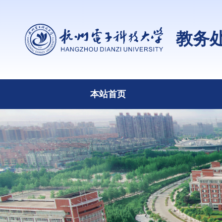
教务
本站首页