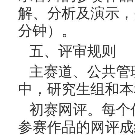
解、分析及演示，
分钟）。
五、评审规则
主赛道、公共管
中，研究生组和本
初赛网评。每个
参赛作品的网评成