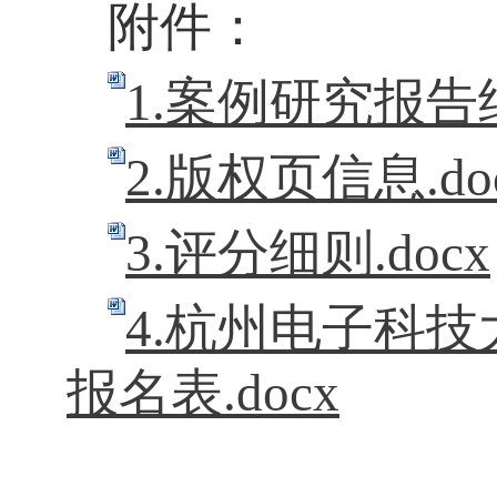
附件：
1.案例研究报告结
2.版权页信息.do
3.评分细则.docx
4.杭州电子科
报名表.docx