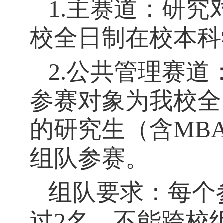
1.
主赛道：研究
校全日制在校本科
2.
公共管理赛道
参赛对象为我校全
的研究生（含
MBA
组队参赛。
组队要求：每个
过
2
名，不能跨校