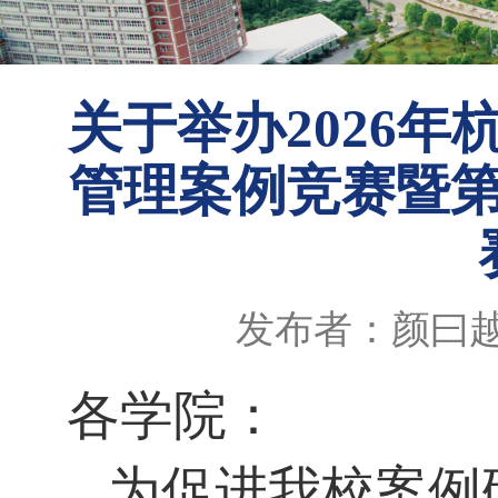
关于举办2026
管理案例竞赛暨
发布者：颜曰
各学院：
为促进我校案例