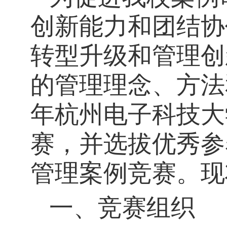
创新能力和团结协
转型升级和管理创
的管理理念、方法
年杭州电子科技大
赛，并选拔优秀参
管理案例竞赛。现
一、竞赛组织