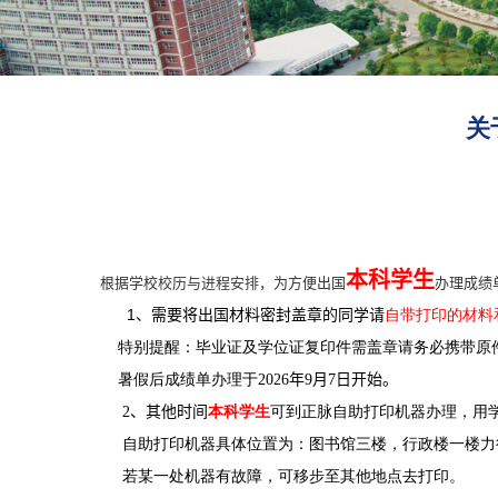
关
本科学生
根据学校
校历与进程安排
，为方便出国
办理成绩
1
自带打印的材料
、需要将出国材料密封盖章的同学请
特别提醒：毕业证及学位证复印件需盖章请务必携带原
暑假后成绩单办理于
2026
年
9
月
7
日开始。
本科学生
可到正脉自助打印机器办理，用
2
、其他时间
自助打印机器具体位置为：图书馆三楼，行政楼一楼力
若某一处机器有故障，可移步至其他地点去打印。