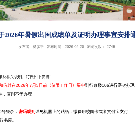
于2026年暑假出国成绩单及证明办理事宜安排
发布者：杨彦平
发布时间：2026-05-20
浏览次数：
2749
单及相关说明，特做如下安排：
和信封在
2026
7
3
到行政楼
106
年
月
日前（仅限工作日）集中
进行密封办理
件，否则不予办理！
学号登录，
密码规则
详见机器上的贴纸，缴费用校园卡或者支付宝支付。
行书屋。