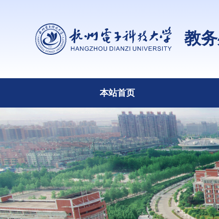
教务
本站首页