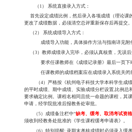
（1）
系统直接录入方式：
首先设定成绩比例，然后录入各项成绩（理论课
更改了成绩数据，必须清空总评重新保存后再提交
（2）
系统成绩导入方式：
成绩导入功能，具体操作方法与指南详见附
（3）教师成绩录入完毕，必须认真核查，无误后
要求任课教师在《成绩记录册》最后一页下端
任课教师的成绩档案应在成绩录入系统关闭
（4）严格按《杭州电子科技大学本科学生成绩
的平时成绩、期中成绩、实验成绩分栏设置,比例总和
要求确定比例。课程名相同且统一命题的课程，其
申请，经学院批准后报教务处审批。
（5）成绩备注栏中“
缺考、缓考、取消考试资格
须收到经教务处批准的《学生课程缓考申请表》。
（6）特别提醒: 录期末考核成绩时必须录入