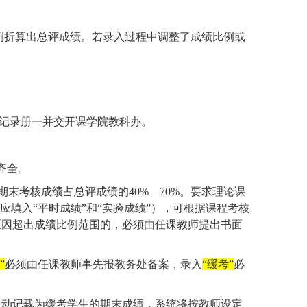
例折算出总评成绩。若录入过程中调整了成绩比例或
记录册一并交开课学院教科办。
齐全。
期末考核成绩占总评成绩的40%—70%。要求理论课
应填入“平时成绩”和“实验成绩”），可根据课程考核
原因超出成绩比例范围的，必须由任课教师提出书面
”
必须由任课教师事先报教务处备案，录入
“缓考”
必
自动记载为缓考学生的期末成绩，系统将按教师设定