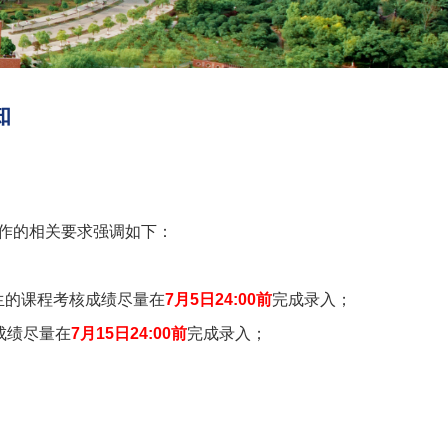
知
作的相关要求强调如下：
生的课程考核成绩尽量在
7月
5
日
24:00前
完成录入
；
成绩尽量在
7月
15
日
24:00前
完成录入；