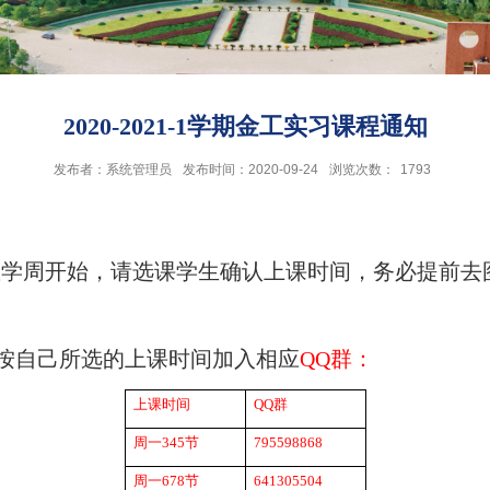
2020-2021-1学期金工实习课程通知
发布者：系统管理员
发布时间：2020-09-24
浏览次数：
1793
三教学周开始，请选课学生确认上课时间，务必提前去
按自己所选的上课时间加入相应
QQ
群：
上课时间
QQ
群
周一
345
节
795598868
周一
678
节
641305504