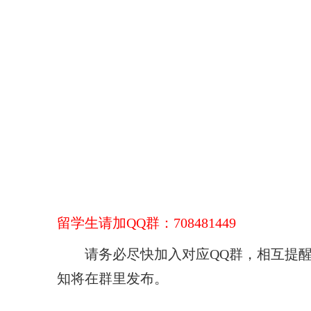
留学生请加
QQ
群：
708481449
请务必尽快加入对应
QQ
群，相互提醒
知将在群里发布。