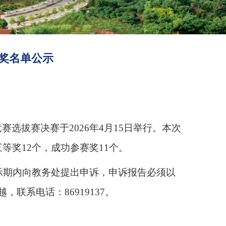
获奖名单公示
竞赛选拔赛决赛于
2026
年
4
月
15
日举行。本次
三等奖
12
个，成功参赛奖
11
个。
示期内向教务处提出申诉，申诉报告必须以
越，联系电话：
86919137
。