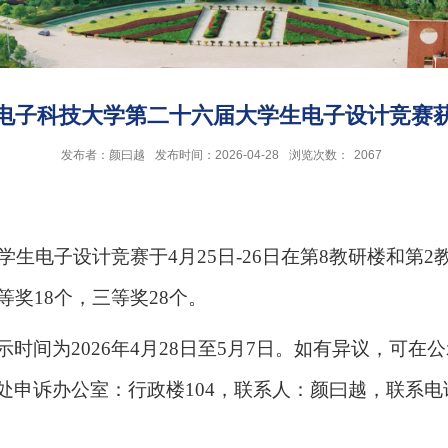
杭州电子科技大学第二十六届大学生电子设计竞赛
发布者：颜曰越
发布时间：2026-04-28
浏览次数：
2067
学生电子设计竞赛于
4
月
25
日
-26
日在第
8
教研楼和第
2
等奖
18
个，三等奖
28
个。
示时间为
2026
年
4
月
28
日至
5
月
7
日。如有异议，可在公
处申诉办公室：行政楼
104
，联系人：颜曰越，联系电