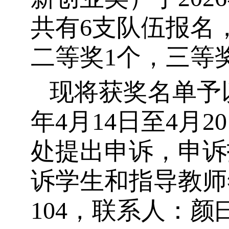
共有
6
支队伍报名
二等奖
1
个，三等
现将获奖名单予
年
4
月
14
日至
4
月
20
处提出申诉，申诉
诉学生和指导教师
104
，联系人：颜