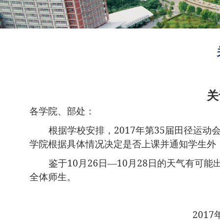
关
各学院、部处：
2017
35
根据学校安排，
年第
届田径运动
学院根据具体情况决定是否上课并通知学生外
10
26
10
28
鉴于
月
日—
月
日的天气有可能
全体师生。
2017