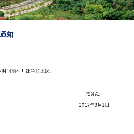
的通知
课时间前往开课学校上课。
教务处
2017
年
3
月
1
日